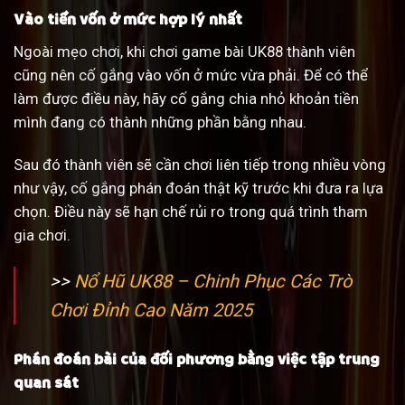
Vào tiền vốn ở mức hợp lý nhất
Ngoài mẹo chơi, khi chơi game bài UK88 thành viên
cũng nên cố gắng vào vốn ở mức vừa phải. Để có thể
làm được điều này, hãy cố gắng chia nhỏ khoản tiền
mình đang có thành những phần bằng nhau.
Sau đó thành viên sẽ cần chơi liên tiếp trong nhiều vòng
như vậy, cố gắng phán đoán thật kỹ trước khi đưa ra lựa
chọn. Điều này sẽ hạn chế rủi ro trong quá trình tham
gia chơi.
>>
Nổ Hũ UK88 – Chinh Phục Các Trò
Chơi Đỉnh Cao Năm 2025
Phán đoán bài của đối phương bằng việc tập trung
quan sát