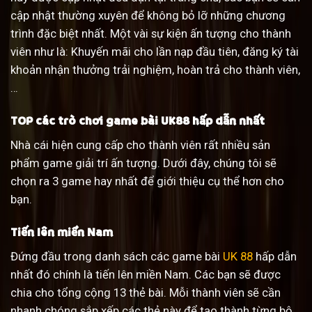
cập nhật thường xuyên để không bỏ lỡ những chương
trình đặc biệt nhất. Một vài sự kiện ấn tượng cho thành
viên như là: Khuyến mãi cho lần nạp đầu tiên, đăng ký tài
khoản nhận thưởng trải nghiệm, hoàn trả cho thành viên,
…
TOP các trò chơi game bài UK88 hấp dẫn nhất
Nhà cái hiện cung cấp cho thành viên rất nhiều sản
phẩm game giải trí ấn tượng. Dưới đây, chúng tôi sẽ
chọn ra 3 game hay nhất để giới thiệu cụ thể hơn cho
bạn.
Tiến lên miền Nam
Đứng đầu trong danh sách các game bài
UK 88
hấp dẫn
nhất đó chính là tiến lên miền Nam. Các bạn sẽ được
chia cho tổng cộng 13 thẻ bài. Mỗi thành viên sẽ cần
nhanh chóng sắp xếp các thẻ này để tạo thành từng bộ