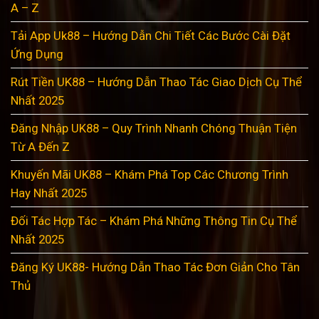
A – Z
Tải App Uk88 – Hướng Dẫn Chi Tiết Các Bước Cài Đặt
Ứng Dụng
Rút Tiền UK88 – Hướng Dẫn Thao Tác Giao Dịch Cụ Thể
Nhất 2025
Đăng Nhập UK88 – Quy Trình Nhanh Chóng Thuận Tiện
Từ A Đến Z
Khuyến Mãi UK88 – Khám Phá Top Các Chương Trình
Hay Nhất 2025
Đối Tác Hợp Tác – Khám Phá Những Thông Tin Cụ Thể
Nhất 2025
Đăng Ký UK88- Hướng Dẫn Thao Tác Đơn Giản Cho Tân
Thủ