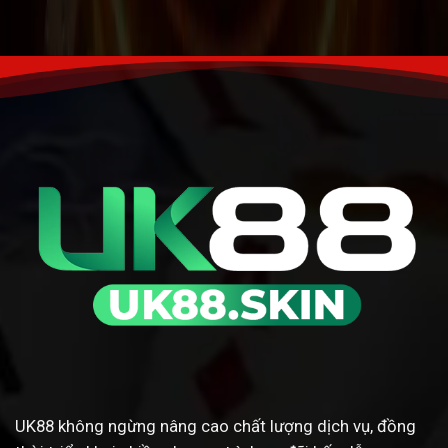
UK88 không ngừng nâng cao chất lượng dịch vụ, đồng