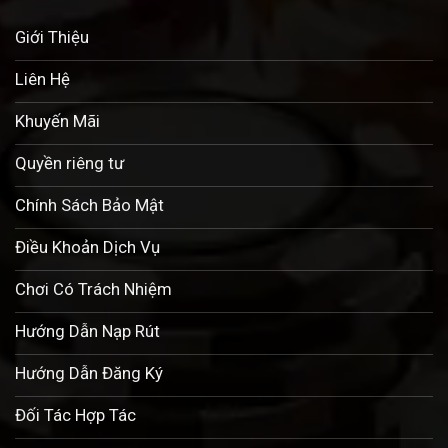
Giới Thiệu
Liên Hệ
Khuyến Mãi
Quyền riêng tư
Chính Sách Bảo Mật
Điều Khoản Dịch Vụ
Chơi Có Trách Nhiệm
Hướng Dẫn Nạp Rút
Hướng Dẫn Đăng Ký
Đối Tác Hợp Tác