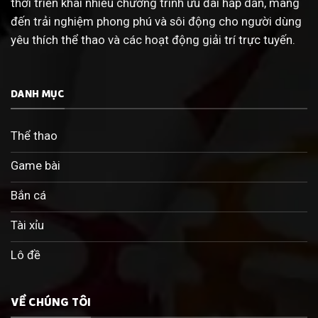
thời triển khai nhiều chương trình ưu đãi hấp dẫn, mang
đến trải nghiệm phong phú và sôi động cho người dùng
yêu thích thể thao và các hoạt động giải trí trực tuyến.
DANH MỤC
Thể thao
Game bài
Bắn cá
Tài xỉu
Lô đề
VỀ CHÚNG TÔI