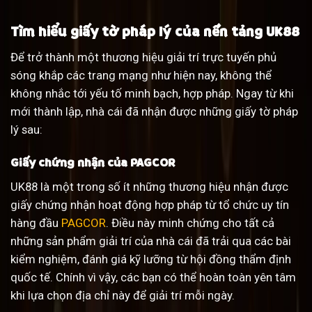
Tìm hiểu giấy tờ pháp lý của nền tảng UK88
Để trở thành một thương hiệu giải trí trực tuyến phủ
sóng khắp các trang mạng như hiện nay, không thể
không nhắc tới yếu tố minh bạch, hợp pháp. Ngay từ khi
mới thành lập, nhà cái đã nhận được những giấy tờ pháp
lý sau:
Giấy chứng nhận của PAGCOR
UK88 là một trong số ít những thương hiệu nhận được
giấy chứng nhận hoạt động hợp pháp từ tổ chức uy tín
hàng đầu
PAGCOR
. Điều này minh chứng cho tất cả
những sản phẩm giải trí của nhà cái đã trải qua các bài
kiểm nghiệm, đánh giá kỹ lưỡng từ hội đồng thẩm định
quốc tế. Chính vì vậy, các bạn có thể hoàn toàn yên tâm
khi lựa chọn địa chỉ này để giải trí mỗi ngày.