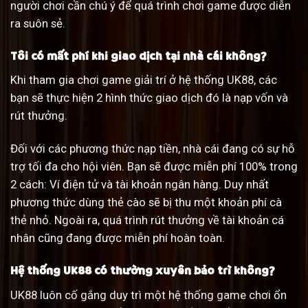
người chơi cần chú ý để quá trình chơi game được diễn
ra suôn sẻ.
Tôi có mất phí khi giao dịch tại nhà cái không?
Khi tham gia chơi game giải trí ở hệ thống UK88, các
bạn sẽ thực hiện 2 hình thức giao dịch đó là nạp vốn và
rút thưởng.
Đối với các phương thức nạp tiền, nhà cái đang có sự hỗ
trợ tối đa cho hội viên. Bạn sẽ được miễn phí 100% trong
2 cách: Ví điện tử và tài khoản ngân hàng. Duy nhất
phương thức dùng thẻ cào sẽ bị thu một khoản phí cà
thẻ nhỏ. Ngoài ra, quá trình rút thưởng về tài khoản cá
nhân cũng đang được miễn phí hoàn toàn.
Hệ thống UK88 có thường xuyên bảo trì không?
UK88 luôn cố gắng duy trì một hệ thống game chơi ổn