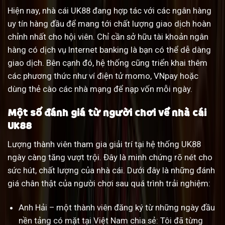
Hiện nay, nhà cái UK88 đang hợp tác với các ngân hàng
uy tín hàng đầu để mang tới chất lượng giao dịch hoàn
chỉnh nhất cho hội viên. Chỉ cần sở hữu tài khoản ngân
hàng có dịch vụ Internet banking là bạn có thể dễ dàng
giao dịch. Bên cạnh đó, hệ thống cũng triển khai thêm
các phương thức như ví điện tử momo, VNpay hoặc
dùng thẻ cào các nhà mạng để nạp vốn mỗi ngày.
Một số đánh giá từ người chơi về nhà cái
UK88
Lượng thành viên tham gia giải trí tại hệ thống UK88
ngày càng tăng vượt trội. Đây là minh chứng rõ nét cho
sức hút, chất lượng của nhà cái. Dưới đây là những đánh
giá chân thật của người chơi sau quá trình trải nghiệm:
Anh Hải – một thành viên đăng ký từ những ngày đầu
nền tảng có mặt tại Việt Nam chia sẻ: Tôi đã từng