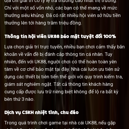
địa chỉ giải trí có tỷ lệ trả thưởng cao nhất thị trường.
Chỉ với một số vốn nhỏ, các bạn có thể mang về mức
thưởng siêu khủng. Đã có rất nhiều hội viên sở hữu tiền
thưởng lên tới hàng trăm triệu đồng.
Thông tin hội viên UK88 bảo mật tuyệt đối 100%
Lựa chọn giải trí trực tuyến, nhiều bạn chơi cảm thấy băn
khoăn về vấn đề bị đánh cắp thông tin cá nhân. Tuy
nhiên, đến với UK88, người chơi có thể hoàn toàn yên
tâm về cơ chế bảo mật tại đây. Nhà cái luôn ưu tiên sử
dụng các thiết bị tiên tiến thế giới với quy trình kiểm tra,
giám sát nghiêm ngặt. Tất cả thông tin khách hàng
cung cấp được lưu trữ riêng biệt không để lộ ra bất kỳ
bên thứ 3 nào.
Dịch vụ CSKH nhiệt tình, chu đáo
Trong quá trình chơi game tại nhà cái UK88, nếu gặp