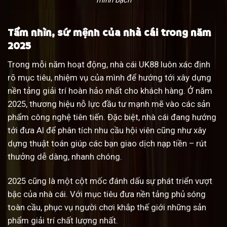
minh bạch
Tầm nhìn, sứ mệnh của nhà cái trong năm
2025
Trong mỗi năm hoạt động, nhà cái UK88 luôn xác định
rõ mục tiêu, nhiệm vụ của mình để hướng tới xây dựng
nền tảng giải trí hoàn hảo nhất cho khách hàng. Ở năm
2025, thương hiệu nỗ lực đầu tư mạnh mẽ vào các sản
phẩm công nghệ tiên tiến. Đặc biệt, nhà cái đang hướng
tới đưa AI để phân tích nhu cầu hội viên cũng như xây
dựng thuật toán giúp các bạn giao dịch nạp tiền – rút
thưởng dễ dàng, nhanh chóng.
2025 cũng là một cột mốc đánh dấu sự phát triển vượt
bậc của nhà cái. Với mục tiêu đưa nền tảng phủ sóng
toàn cầu, phục vụ người chơi khắp thế giới những sản
phẩm giải trí chất lượng nhất.