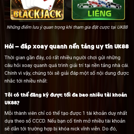
Những điểm lưu ý quan trọng khi tham gia đặt cược tại UK88
Hỏi – đáp xoay quanh nền tảng uy tín UK88
Thời gian gần đây, có rất nhiều người chơi gửi những
câu hỏi xoay quanh quá trình giải trí tại nền tảng nhà cái.
Chính vì vậy, chúng tôi sẽ giải đáp một số nội dung được
nhắc tới nhiều nhất:
Tôi có thể đăng ký được tối đa bao nhiêu tài khoản
UK88?
Mỗi thành viên chỉ có thể tạo được 1 tài khoản duy nhất
dựa theo số CCCD. Nếu bạn cố tình mở nhiều tài khoản
sẽ dẫn tới trường hợp bị khóa nick vĩnh viễn. Do đó,