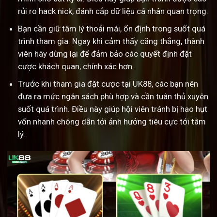
rủi ro hack nick, đánh cắp dữ liệu cá nhân quan trọng.
Bạn cần giữ tâm lý thoải mái, ổn định trong suốt quá
trình tham gia. Ngay khi cảm thấy căng thẳng, thành
viên hãy dừng lại để đảm bảo các quyết định đặt
cược khách quan, chính xác hơn.
Trước khi tham gia đặt cược tại UK88, các bạn nên
đưa ra mức ngân sách phù hợp và cần tuân thủ xuyên
suốt quá trình. Điều này giúp hội viên tránh bị hao hụt
vốn nhanh chóng dẫn tới ảnh hưởng tiêu cực tới tâm
lý.