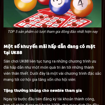
TOP 5 sản phẩm có lượt tham gia đông đảo nhất hiện nay
Một số khuyến mãi hấp dẫn đang có mặt
tại UK88
Sân chơi UK88 liên tục tung ra những chương trình ưu
đãi hấp dẫn như một món quà tri ân tới những thành
viên thân thiết. Dưới đây là một vài chương trình đặc sắc
mang tới cơ hội gia tăng vốn cho hội viên:
Tặng thưởng khủng cho newbie tham gia
Ngay từ bước đầu tiên đăng ký tài khoản thành công,
bạn sẽ nhận được mã hoàn 100% cho giao dịch lần đầu.